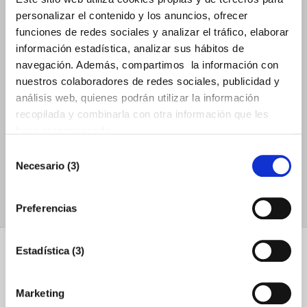
personalizar el contenido y los anuncios, ofrecer
funciones de redes sociales y analizar el tráfico, elaborar
información estadística, analizar sus hábitos de
navegación. Además, compartimos la información con
nuestros colaboradores de redes sociales, publicidad y
análisis web, quienes podrán utilizar la información
Importadores y
recopilada y combinarla con otra información que les
haya proporcionado.
competidores
Selección
Necesario (3)
de
LA INFORMACIÓN DE ADUANAS QUE ESTABAS
consentimiento
BUSCANDO
Preferencias
Estadística (3)
Contacta con nosotros
Marketing