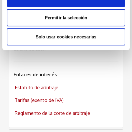
desarrollada como la nuestra genera.
En la institución del arbitraje, los árbitros,
Permitir la selección
amigables componedores, ejercen funciones
análogas a las de la autoridad judicial, pudiendo
Solo usar cookies necesarias
y debiendo contar con la colaboración y el
auxilio de ésta.
Enlaces de interés
Estatuto de arbitraje
Tarifas (exento de IVA)
Reglamento de la corte de arbitraje