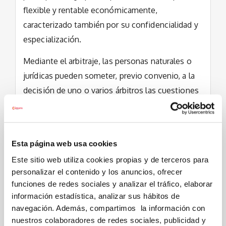
flexible y rentable económicamente,
caracterizado también por su confidencialidad y
especialización.
Mediante el arbitraje, las personas naturales o
jurídicas pueden someter, previo convenio, a la
decisión de uno o varios árbitros las cuestiones
litigiosas, surgidas o que puedan surgir, en
materia de su libre disposición conforme a
derecho
Esta página web usa cookies
Este sitio web utiliza cookies propias y de terceros para
El servicio de Corte de Arbitraje
personalizar el contenido y los anuncios, ofrecer
funciones de redes sociales y analizar el tráfico, elaborar
en la Cámara de Comercio
información estadística, analizar sus hábitos de
navegación. Además, compartimos la información con
nuestros colaboradores de redes sociales, publicidad y
Las Cámaras Oficiales de Comercio, Industria y