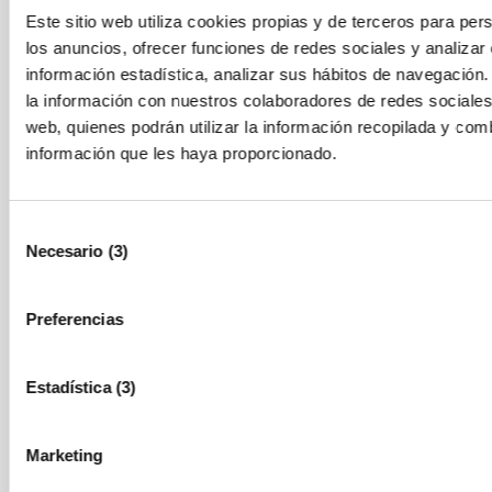
Este sitio web utiliza cookies propias y de terceros para pers
personales de las personas de contacto que les sean
los anuncios, ofrecer funciones de redes sociales y analizar e
facilitados por las entidades participantes en calidad
información estadística, analizar sus hábitos de navegaci
de corresponsables del tratamiento, con la finalidad
la información con nuestros colaboradores de redes sociales,
de formalizar su inscripción y gestionar la
web, quienes podrán utilizar la información recopilada y com
información que les haya proporcionado.
participación en el Concurso, así como para enviar
comunicaciones relacionadas. Además, los
mencionados datos personales facilitados por el
Selección
Necesario (3)
participante ganador de la fase regional (en la
de
consentimiento
categoría de empresa ganadora) serán tratados para
gestionar su participación a nivel nacional de esta
Preferencias
edición del Concurso.
Estadística (3)
La base jurídica que sustenta este tratamiento es el
interés legítimo de las corresponsables para el
Marketing
mantenimiento de la relación negocial y la correcta
ejecución del Concurso. El plazo de conservación de