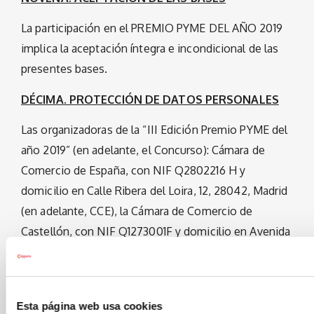
La participación en el PREMIO PYME DEL AÑO 2019
implica la aceptación íntegra e incondicional de las
presentes bases.
DÉCIMA. PROTECCIÓN DE DATOS PERSONALES
Las organizadoras de la “III Edición Premio PYME del
año 2019” (en adelante, el Concurso): Cámara de
Comercio de España, con NIF Q2802216 H y
domicilio en Calle Ribera del Loira, 12, 28042, Madrid
(en adelante, CCE), la Cámara de Comercio de
Castellón, con NIF Q1273001F y domicilio en Avenida
Hermanos Bou 79, y Banco Santander, S.A. con NIF
A-39000013 y domicilio a estos efectos en C/ Juan
Ignacio Luca de Tena 11-13, 28027 Madrid (en
Esta página web usa cookies
adelante, Banco Santander), tratarán los datos