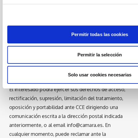
los datos se prolongará durante la celebración del
Concurso, incluida la fase final nacional y, una vez
concluido, se conservarán bloqueados durante un
Permitir todas las cookies
período de cinco años con la finalidad de atender
posibles responsabilidades derivadas del
tratamiento.
Permitir la selección
Los datos personales no serán comunicados a
Solo usar cookies necesarias
terceros.
El interesado podrá ejercer sus derechos de acceso,
rectificación, supresión, limitación del tratamiento,
oposición y portabilidad ante CCE dirigiendo una
comunicación escrita a la dirección postal indicada
anteriormente, o al email info@camara.es. En
cualquier momento, puede reclamar ante la