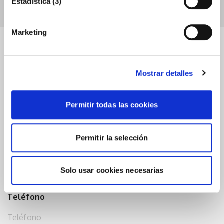
Estadística (3)
MÁS INFORMACIÓN
Marketing
Mostrar detalles
Contacta con nosotros
Nombre (Requerido)
Permitir todas las cookies
Permitir la selección
Email (Requerido)
Solo usar cookies necesarias
Teléfono