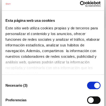
mercados exteriores
6 DE MAYO DE 2026 - INSCRIPCIONES
Esta página web usa cookies
Este sitio web utiliza cookies propias y de terceros para
personalizar el contenido y los anuncios, ofrecer
funciones de redes sociales y analizar el tráfico, elaborar
información estadística, analizar sus hábitos de
navegación. Además, compartimos la información con
nuestros colaboradores de redes sociales, publicidad y
análisis web, quienes podrán utilizar la información
recopilada y combinarla con otra información que les
haya proporcionado.
Selección
Necesario (3)
de
Acuerdo UE-Mercosur: 1
consentimiento
de mayo nuevo escenario
Preferencias