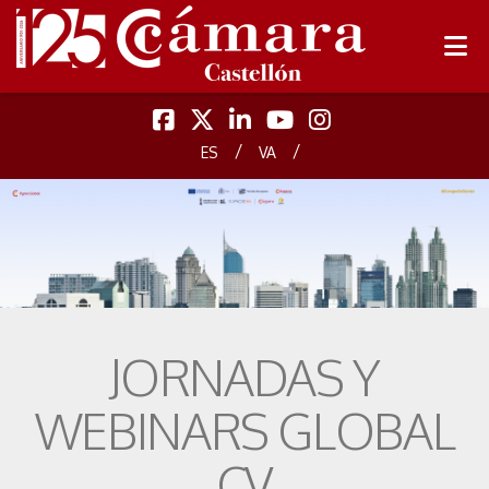
/
/
ES
VA
JORNADAS Y
WEBINARS GLOBAL
CV