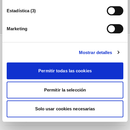
comercial
Estadística (3)
12 DE MAYO DE 2026
Marketing
Mostrar detalles
Contacta con nosotros
Permitir todas las cookies
Nombre (Requerido)
Permitir la selección
Email (Requerido)
Solo usar cookies necesarias