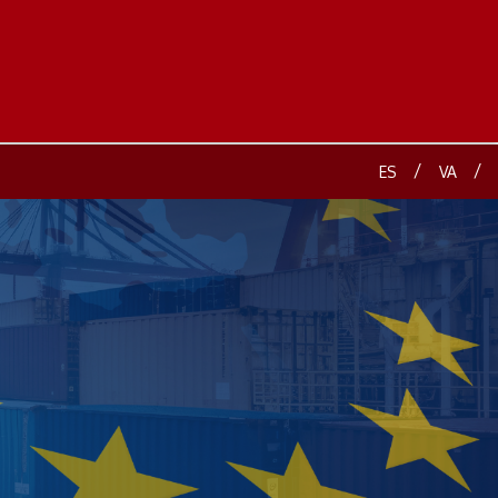
/
/
ES
VA