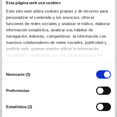
Esta página web usa cookies
mediante el tratamiento y lectura de los datos
Este sitio web utiliza cookies propias y de terceros para
necesarios.
personalizar el contenido y los anuncios, ofrecer
funciones de redes sociales y analizar el tráfico, elaborar
Ante este escenario, es fundamental contar con
información estadística, analizar sus hábitos de
un partner independiente del resto de actores y
navegación. Además, compartimos la información con
que vele por los intereses de tu empresa. La
nuestros colaboradores de redes sociales, publicidad y
Cámara de Comercio de Castellón, como
análisis web, quienes podrán utilizar la información
recopilada y combinarla con otra información que les
organismo oficial, tiene la misión de
haya proporcionado.
acompañarte para que aproveches al máximo la
Selección
oportunidad que te brindan los CAES.
Necesario (3)
de
consentimiento
Folleto informativo Servicio gestión de CAEs
Preferencias
Contacta con nosotros: Cynthia Amiguet /
600472739 // Victoria Rubio / 617308548
Estadística (3)