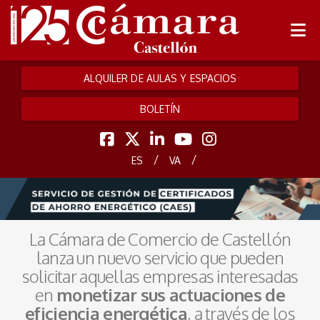
ALQUILER DE AULAS Y ESPACIOS
BOLETÍN
/
/
ES
VA
La Cámara de Comercio de Castellón
lanza un nuevo servicio que pueden
solicitar aquellas empresas interesadas
en
monetizar sus actuaciones de
eficiencia energética
, a través de los