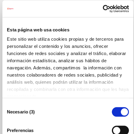
Mensaje (Requerido)
Esta página web usa cookies
Este sitio web utiliza cookies propias y de terceros para
personalizar el contenido y los anuncios, ofrecer
funciones de redes sociales y analizar el tráfico, elaborar
información estadística, analizar sus hábitos de
navegación. Además, compartimos la información con
nuestros colaboradores de redes sociales, publicidad y
análisis web, quienes podrán utilizar la información
recopilada y combinarla con otra información que les haya
proporcionado.
Selección
He leído y estoy de acuerdo con la
política de
Necesario (3)
de
privacidad
consentimiento
Preferencias