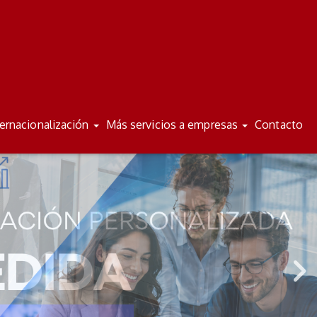
/
/
ES
VA
ternacionalización
Más servicios a empresas
Contacto