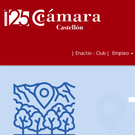
ALQUILER DE AULAS Y
BOLETÍN
| Enactio - Club |
Empleo
ESPACIOS