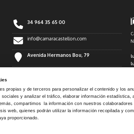
34 964 35 65 00
C
info@camaracastellon.com
N
Avenida Hermanos Bou, 79
l
l
Facebook
*
ies
Twitter
ies propias y de terceros para personalizar el contenido y los an
sociales y analizar el tráfico, elaborar información estadística, 
demás, compartimos la información con nuestros colaboradores
Linkedin
lisis web, quienes podrán utilizar la información recopilada y co
haya proporcionado.
Instagram