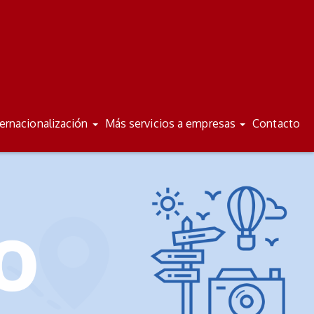
/
/
ES
VA
ternacionalización
Más servicios a empresas
Contacto