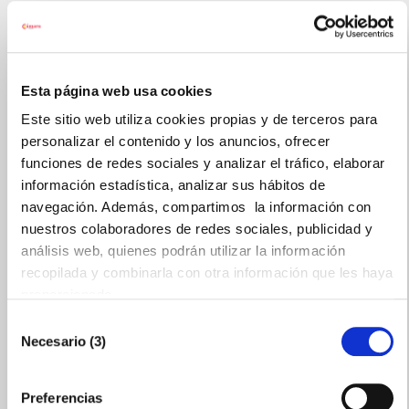
Mensaje (Requerido)
Esta página web usa cookies
Este sitio web utiliza cookies propias y de terceros para
personalizar el contenido y los anuncios, ofrecer
funciones de redes sociales y analizar el tráfico, elaborar
información estadística, analizar sus hábitos de
navegación. Además, compartimos la información con
nuestros colaboradores de redes sociales, publicidad y
análisis web, quienes podrán utilizar la información
recopilada y combinarla con otra información que les haya
proporcionado.
Selección
He leído y estoy de acuerdo con la
política de
Necesario (3)
de
privacidad
consentimiento
Preferencias