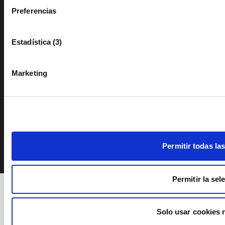
lunes a jueves tardes 16h-18h
Preferencias
* Del 1 de julio al 15 de septiembre: de 9h a 14h
Estadística (3)
Marketing
Permitir todas la
Permitir la sel
Solo usar cookies 