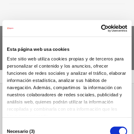
Accede a las jornadas de
innovación y sostenibilidad
Esta página web usa cookies
Este sitio web utiliza cookies propias y de terceros para
personalizar el contenido y los anuncios, ofrecer
JORNADAS
funciones de redes sociales y analizar el tráfico, elaborar
información estadística, analizar sus hábitos de
navegación. Además, compartimos la información con
nuestros colaboradores de redes sociales, publicidad y
análisis web, quienes podrán utilizar la información
recopilada y combinarla con otra información que les
Contacta con nosotros
haya proporcionado.
Selección
Nombre (Requerido)
Necesario (3)
de