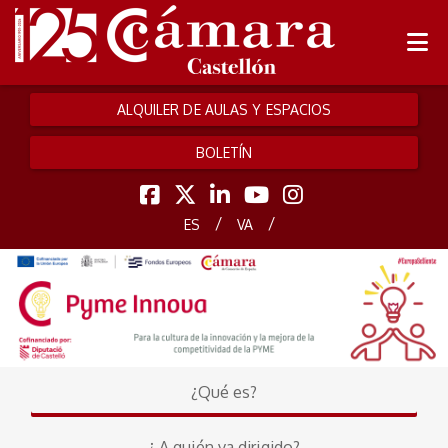
ALQUILER DE AULAS Y ESPACIOS
BOLETÍN
/
/
ES
VA
¿Qué es?
¿ A quién va dirigido?