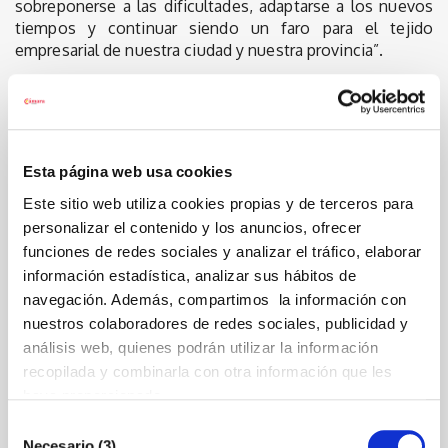
sobreponerse a las dificultades, adaptarse a los nuevos
tiempos y continuar siendo un faro para el tejido
empresarial de nuestra ciudad y nuestra provincia”.
Asimismo, Carrasco ha destacado que “la Cámara ha
contribuido de manera decisiva al crecimiento de
Castellón y a que nuestra tierra sea referente en sectores
estratégicos, industriales y comerciales. Su papel ha sido
Esta página web usa cookies
fundamental para acompañar a empresas, comercios,
industrias y emprendedores, siempre con el objetivo de
Este sitio web utiliza cookies propias y de terceros para
generar oportunidades, impulsar el talento y defender los
personalizar el contenido y los anuncios, ofrecer
intereses de Castellón”.
funciones de redes sociales y analizar el tráfico, elaborar
Durante su intervención, la alcaldesa también ha
información estadística, analizar sus hábitos de
dedicado unas palabras de reconocimiento y
navegación. Además, compartimos la información con
agradecimiento a su presidenta, Mª Dolores Guillamón,
nuestros colaboradores de redes sociales, publicidad y
“por recibir una más que merecida Medalla de Oro de las
análisis web, quienes podrán utilizar la información
Cámaras de Comercio de España, pero sobre todo por su
recopilada y combinarla con otra información que les
pasión, entrega y lucha al frente de una Cámara que es
haya proporcionado.
referente, abierta, plural, profesional y dialogante”.
Selección
Carrasco ha concluido recordando que “Lola Guillamón
Necesario (3)