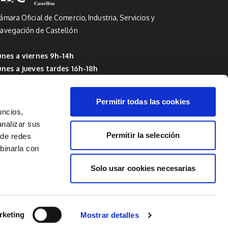
ámara Oficial de Comercio, Industria, Servicios y
avegación de Castellón
unes a viernes 9h-14h
unes a jueves tardes 16h-18h
 Del 1 de julio al 15 de septiembre: de 9h a 14h
Permitir todas las cookies
uncios,
analizar sus
Permitir la selección
 de redes
mbinarla con
Solo usar cookies necesarias
rketing
Mostrar detalles