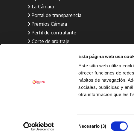
La Cámara
Portal de transparencia
Premios Cámara
Perfil de contratante
Corte de arbitraje
Aviso Legal
Esta página web usa cook
Política de privacidad
Este sitio web utiliza cook
Política de calidad (Formación y Empleo)
ofrecer funciones de redes 
Política de Cookies
hábitos de navegación. A
Canal de denuncia
sociales, publicidad y aná
otra información que les 
Selección
Necesario (3)
de