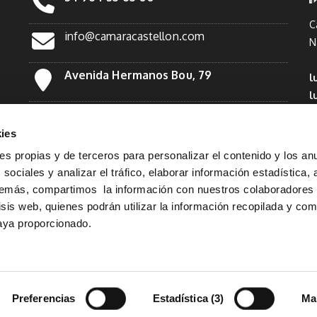
C
info@camaracastellon.com
N
Avenida Hermanos Bou, 79
l
l
Facebook
*
ies
Twitter
ies propias y de terceros para personalizar el contenido y los an
sociales y analizar el tráfico, elaborar información estadística, 
demás, compartimos la información con nuestros colaboradores
Linkedin
lisis web, quienes podrán utilizar la información recopilada y co
haya proporcionado.
Instagram
Preferencias
Estadística (3)
Ma