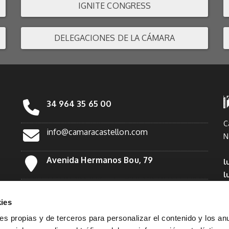
IGNITE CONGRESS
DELEGACIONES DE LA CÁMARA
34 964 35 65 00
C
info@camaracastellon.com
N
Avenida Hermanos Bou, 79
l
l
Facebook
*
ies
Twitter
ies propias y de terceros para personalizar el contenido y los an