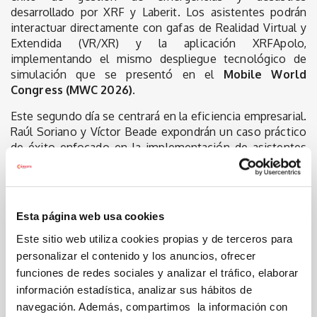
desarrollado por XRF y Laberit. Los asistentes podrán
interactuar directamente con gafas de Realidad Virtual y
Extendida (VR/XR) y la aplicación XRFApolo,
implementando el mismo despliegue tecnológico de
simulación que se presentó en el
Mobile World
Congress (MWC 2026)
.
Este segundo día se centrará en la eficiencia empresarial.
Raúl Soriano y Víctor Beade expondrán un caso práctico
de éxito enfocado en la implementación de asistentes
de IA (basados en Claude) para el soporte de técnicos
industriales. Asimismo, Vicenç Balaguer, CEO de
Ingedop, abordará las claves de la rentabilidad aplicada a
la operativa, mostrando a los líderes corporativos cómo
Esta página web usa cookies
auditar procesos en tiempo real con herramientas
Este sitio web utiliza cookies propias y de terceros para
digitales para proteger el margen de beneficio y mejorar
la eficiencia sin incrementar costes estructurales.
personalizar el contenido y los anuncios, ofrecer
funciones de redes sociales y analizar el tráfico, elaborar
Clausura con Xavi Abat: La empresa del futuro
información estadística, analizar sus hábitos de
El broche de oro de la Smart Week 2026 estará a cargo
navegación. Además, compartimos la información con