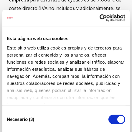
coste directo (IVA no incluido), y adicionalmente, se
financiarán los
costes indirectos
de las empresas
(7% de los costes directos subvencionables), por
tanto, el
coste elegible
asociado a la implantación
Esta página web usa cookies
de los planes de acción será variable en cada caso,
Este sitio web utiliza cookies propias y de terceros para
fijándose
un máximo de
7.490,00 €
por empresa
personalizar el contenido y los anuncios, ofrecer
(7
.000,00 € de coste directo + 7% de costes
funciones de redes sociales y analizar el tráfico, elaborar
indirectos asociados
), que serán pre financiados en
información estadística, analizar sus hábitos de
navegación. Además, compartimos la información con
su totalidad por la empresa destinataria.
nuestros colaboradores de redes sociales, publicidad y
El porcentaje máximo de ayuda a percibir por cada
análisis web, quienes podrán utilizar la información
recopilada y combinarla con otra información que les
empresa será del 60%, sobre el coste elegible
haya proporcionado.
indicado,
por lo que la cuantía máxima de la
Selección
ayuda por empresa será de
4.494,00
Necesario (3)
de
euros,
siempre y cuando se justifique dicha
consentimiento