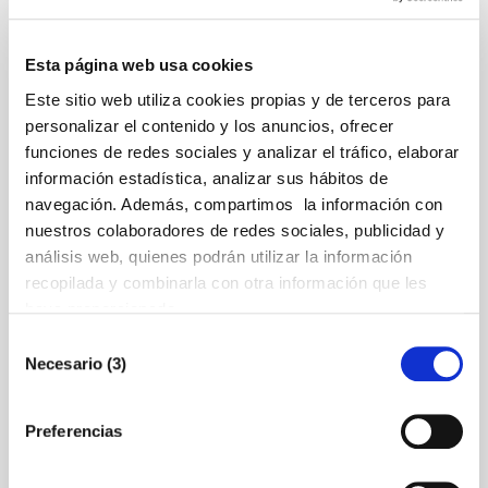
competitividad de las empresas de la Comunitat
Valenciana a través del fomento de la
Esta página web usa cookies
innovación en materia de sostenibilidad y la
Este sitio web utiliza cookies propias y de terceros para
reactivación de la economía basada en la
personalizar el contenido y los anuncios, ofrecer
funciones de redes sociales y analizar el tráfico, elaborar
sostenibilidad y la Agenda 2030 para el
información estadística, analizar sus hábitos de
desarrollo sostenible.
navegación. Además, compartimos la información con
nuestros colaboradores de redes sociales, publicidad y
Se desarrollan actuaciones de sensibilización,
análisis web, quienes podrán utilizar la información
difusión, comunicación y auditoría.
recopilada y combinarla con otra información que les
haya proporcionado.
La sostenibilidad como alternativa en la PYME
Selección
para resolver los retos que plantean la Agenda
Necesario (3)
de
2030 y la eficiencia energética, y su potencial
consentimiento
para el crecimiento y la competitividad
Preferencias
empresarial.