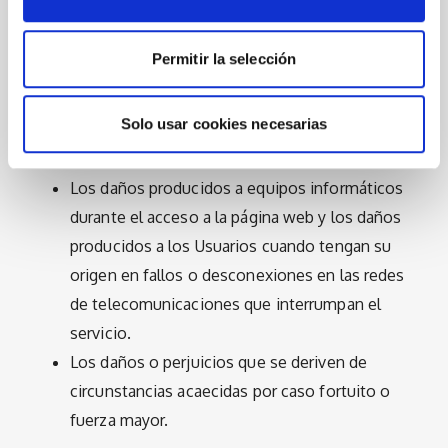
El acceso fraudulento a los contenidos o
servicios por terceros no autorizados o, en su
Permitir la selección
caso, la captura, eliminación, alteración,
modificación o manipulación de los mensajes y
Solo usar cookies necesarias
comunicaciones de cualquier clase que dichos
terceros pudiera realizar.
Los daños producidos a equipos informáticos
durante el acceso a la página web y los daños
producidos a los Usuarios cuando tengan su
origen en fallos o desconexiones en las redes
de telecomunicaciones que interrumpan el
servicio.
Los daños o perjuicios que se deriven de
circunstancias acaecidas por caso fortuito o
fuerza mayor.