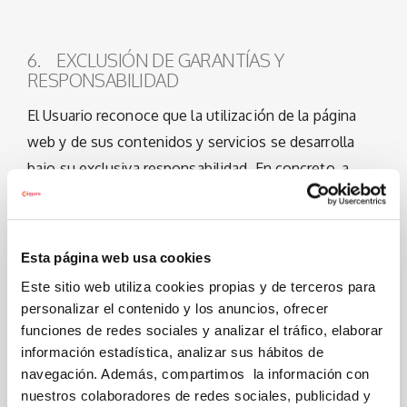
6. EXCLUSIÓN DE GARANTÍAS Y
RESPONSABILIDAD
El Usuario reconoce que la utilización de la página
web y de sus contenidos y servicios se desarrolla
bajo su exclusiva responsabilidad. En concreto, a
título meramente enunciativo, el Titular no asume
ninguna responsabilidad en los siguientes ámbitos:
Esta página web usa cookies
Este sitio web utiliza cookies propias y de terceros para
La disponibilidad del funcionamiento de la
personalizar el contenido y los anuncios, ofrecer
página web, sus servicios y contenidos y su
funciones de redes sociales y analizar el tráfico, elaborar
calidad o interoperabilidad.
información estadística, analizar sus hábitos de
navegación. Además, compartimos la información con
La finalidad para la que la página web sirva a los
nuestros colaboradores de redes sociales, publicidad y
objetivos del Usuario.