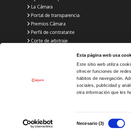
La Cámara
Portal de transparencia
Premios Cámara
Perfil de contratante
Corte de arbitraje
Aviso Legal
Esta página web usa cook
Política de privacidad
Este sitio web utiliza cook
Política de calidad (Formación y Empleo)
ofrecer funciones de redes 
Política de Cookies
hábitos de navegación. A
Canal de denuncia
sociales, publicidad y aná
otra información que les 
Selección
Necesario (3)
de