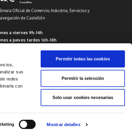
ámara Oficial de Comercio, Industria, Servicios y
avegación de Castellón
unes a viernes 9h-14h
unes a jueves tardes 16h-18h
 Del 1 de julio al 15 de septiembre: de 9h a 14h
Permitir todas las cookies
uncios,
analizar sus
Permitir la selección
 de redes
mbinarla con
Solo usar cookies necesarias
rketing
Mostrar detalles