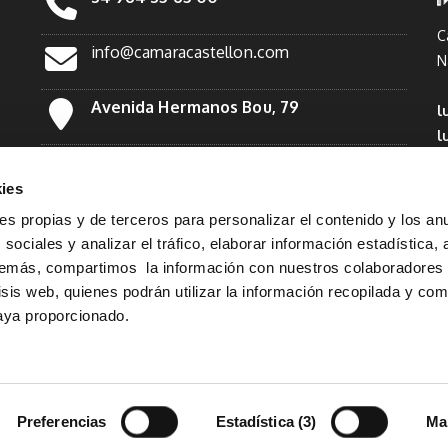
C
info@camaracastellon.com
N
Avenida Hermanos Bou, 79
l
l
Facebook
*
ies
Twitter
ies propias y de terceros para personalizar el contenido y los an
sociales y analizar el tráfico, elaborar información estadística, 
demás, compartimos la información con nuestros colaboradores
Linkedin
lisis web, quienes podrán utilizar la información recopilada y co
haya proporcionado.
TR_INSTAGRAM
Preferencias
Estadística (3)
Ma