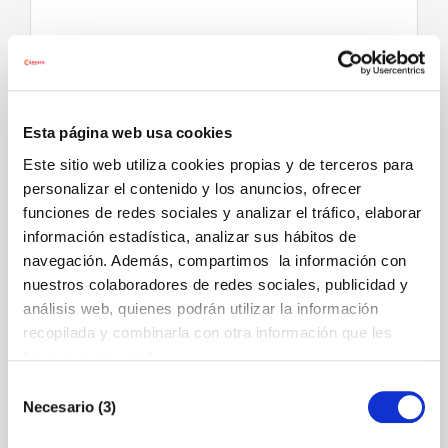
Cuadernos ATA
Solicita un cuaderno ATA cuando necesites
Esta página web usa cookies
trasladar tu mercancía de forma temporal a
Este sitio web utiliza cookies propias y de terceros para
personalizar el contenido y los anuncios, ofrecer
países no comunitarios.
funciones de redes sociales y analizar el tráfico, elaborar
La simple presentación de este documento te
información estadística, analizar sus hábitos de
navegación. Además, compartimos la información con
evita liquidar los aranceles e impuestos que
nuestros colaboradores de redes sociales, publicidad y
gravan la exportación.
análisis web, quienes podrán utilizar la información
recopilada y combinarla con otra información que les
haya proporcionado.
Enlaces de interés
Selección
Necesario (3)
de
Más información
consentimiento