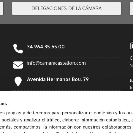
DELEGACIONES DE LA CÁMARA
34 964 35 65 00
C
info@camaracastellon.com
N
Avenida Hermanos Bou, 79
l
l
Facebook
*
ies
Twitter
ies propias y de terceros para personalizar el contenido y los an
sociales y analizar el tráfico, elaborar información estadística, 
demás, compartimos la información con nuestros colaboradores
Linkedin