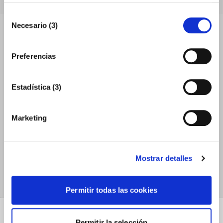
Selección
Necesario (3)
de
consentimiento
Preferencias
Estadística (3)
Marketing
Asesoría internacional
Mostrar detalles
MÁS INFORMACIÓN
Permitir todas las cookies
Permitir la selección