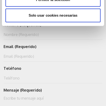
Contacta con nosotros
Solo usar cookies necesarias
Nombre (Requerido)
Email (Requerido)
Teléfono
Mensaje (Requerido)