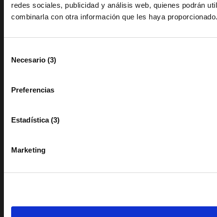
redes sociales, publicidad y análisis web, quienes podrán util
Canal de denuncia
combinarla con otra información que les haya proporcionado
34 964 35 65 00
Selección
Necesario (3)
de
info@camaracastellon.com
consentimiento
Avenida Hermanos Bou, 79
Preferencias
Facebook
Estadística (3)
Twitter
Marketing
Linkedin
TR_INSTAGRAM