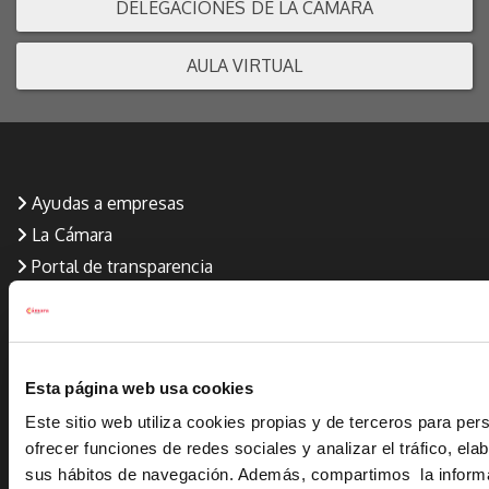
DELEGACIONES DE LA CÁMARA
AULA VIRTUAL
Ayudas a empresas
La Cámara
Portal de transparencia
Premios Cámara
Perfil de contratante
Corte de arbitraje
Esta página web usa cookies
Aviso Legal
Este sitio web utiliza cookies propias y de terceros para per
Política de privacidad
ofrecer funciones de redes sociales y analizar el tráfico, ela
Política de calidad (Formación y Empleo)
sus hábitos de navegación. Además, compartimos la inform
Política de Cookies