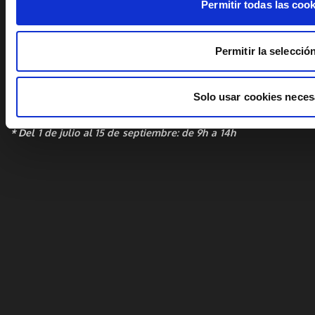
Permitir todas las coo
Cámara Oficial de Comercio, Industria, Servicios y Navegación de
Permitir la selecció
Castellón
lunes a viernes 9h-14h
Solo usar cookies neces
lunes a jueves tardes 16h-18h
* Del 1 de julio al 15 de septiembre: de 9h a 14h