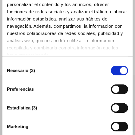
personalizar el contenido y los anuncios, ofrecer
funciones de redes sociales y analizar el tráfico, elaborar
información estadística, analizar sus hábitos de
navegación. Además, compartimos la información con
nuestros colaboradores de redes sociales, publicidad y
análisis web, quienes podrán utilizar la información
Invest in Castellon
recopilada y combinarla con otra información que les
haya proporcionado.
ACCESO AL PORTAL
Selección
Necesario (3)
de
consentimiento
Preferencias
Estadística (3)
Marketing