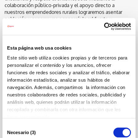
colaboración público-privada y el apoyo directo a
nuestros emprendedores rurales lograremos asentar
población y generar una economía local fuerte y
competitiva", ha añadido.
Un modelo alineado con las ayudas LEADER
El proyecto, enmarcado en las ayudas LEADER, busca
Esta página web usa cookies
responder a los desafíos actuales del sector,
Este sitio web utiliza cookies propias y de terceros para
promoviendo un modelo turístico que sea, a la vez,
personalizar el contenido y los anuncios, ofrecer
innovador y respetuoso con el medio ambiente. Esta
funciones de redes sociales y analizar el tráfico, elaborar
alianza refuerza la red de colaboración entre las
información estadística, analizar sus hábitos de
entidades territoriales de Castellón, consolidando el
navegación. Además, compartimos la información con
turismo sostenible como el principal motor de
nuestros colaboradores de redes sociales, publicidad y
dinamización económica y social para las zonas de
interior.
análisis web, quienes podrán utilizar la información
recopilada y combinarla con otra información que les
haya proporcionado.
Últimas noticias
Selección
Necesario (3)
de