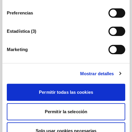
consentimiento
03/08/2026
Preferencias
La OEPM estima la solicitud de Cámara Castellón
y anula el registro de la marca QUALICER
Estadística (3)
La resolución acoge los argumentos jurídicos defendidos
por la institución, en colaboración con ClarkeModet
Marketing
23/07/2026
Mostrar detalles
IGNITE abre las inscripciones y desvela un avance
de su programa
Permitir todas las cookies
La cita de septiembre reunirá a profesionales de 15 países
para analizar los retos del sector
Permitir la selección
Solo usar cookies necesarias