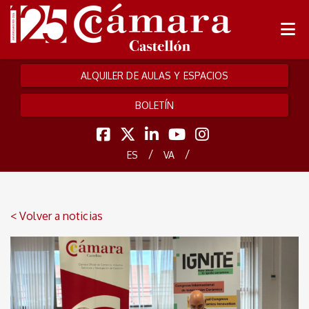
ALQUILER DE AULAS Y ESPACIOS
BOLETÍN
/
/
ES
VA
< Volver a noticias