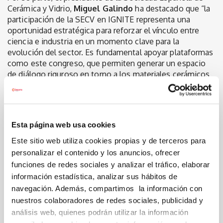
Cerámica y Vidrio,
Miguel Galindo
ha destacado que “la
participación de la SECV en IGNITE representa una
oportunidad estratégica para reforzar el vínculo entre
ciencia e industria en un momento clave para la
evolución del sector. Es fundamental apoyar plataformas
como este congreso, que permiten generar un espacio
de diálogo riguroso en torno a los materiales cerámicos
avanzados y sus aplicaciones, facilitando que el
conocimiento científico se traduzca en innovación real
en las empresas”.
“Desde la SECV entendemos que este tipo de iniciativas
Esta página web usa cookies
son esenciales para asegurar la competitividad futura del
Este sitio web utiliza cookies propias y de terceros para
sector cerámico español en un entorno global cada vez
personalizar el contenido y los anuncios, ofrecer
más exigente”, ha añadido.
funciones de redes sociales y analizar el tráfico, elaborar
Sobre el Congreso IGNITE
información estadística, analizar sus hábitos de
navegación. Además, compartimos la información con
El Congreso Internacional de Innovación Cerámica
nuestros colaboradores de redes sociales, publicidad y
IGNITE
, organizado por la Cámara de Castellón, se
análisis web, quienes podrán utilizar la información
celebrará los próximos
28 y 29 de septiembre
. El