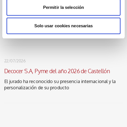
IGNITE abre las inscripciones y desvela un avance
Permitir la selección
de su programa
La cita de septiembre reunirá a profesionales de 15 países
Solo usar cookies necesarias
para analizar los retos del sector
22/07/2026
Decocer S.A, Pyme del año 2026 de Castellón
El jurado ha reconocido su presencia internacional y la
personalización de su producto