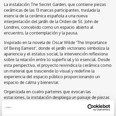
La instalación The Secret Garden, que contiene piezas
cerámicas de las 13 marcas participantes, traslada la
esencia de la cerámica española a una nueva
interpretación del jardín de la Orden de St. John de
Londres, concebido como un espacio abierto al
encuentro, la contemplación y la pausa.
Inspirado en la novela de Oscar Wilde 'The Importance
of Being Earnest', donde el jardín victoriano simboliza la
apariencia y el estatus social, la intervención reflexiona
sobre la relación entre lo superficial y lo esencial. Desde
esta perspectiva, el proyecto reivindica la cerámica como
un material que trasciende lo visual y redefine la
experiencia del espacio público proporcionando un
espacio de calma y bienestar.
Organizada en cuatro parterres que evocan las
estaciones, la instalación despliega un paisaje de piezas
cerámicas en forma de tótems, mesas y asientos,
creando un recorrido sensorial que invita a los visitantes
a interactuar con el espacio. La cerámica actúa así como