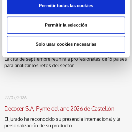
Permitir todas las cookies
Permitir la selección
23/07/2026
IGNITE abre las inscripciones y desvela un avance
Solo usar cookies necesarias
de su programa
La cita de septiembre reunirá a profesionales de 15 países
para analizar los retos del sector
22/07/2026
Decocer S.A, Pyme del año 2026 de Castellón
El jurado ha reconocido su presencia internacional y la
personalización de su producto