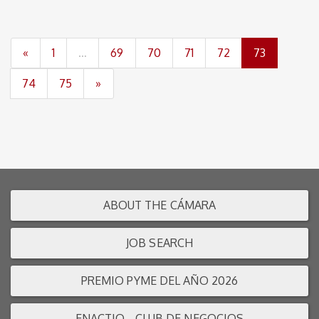
(current)
«
1
…
69
70
71
72
73
74
75
»
ABOUT THE CÁMARA
JOB SEARCH
PREMIO PYME DEL AÑO 2026
ENACTIO - CLUB DE NEGOCIOS