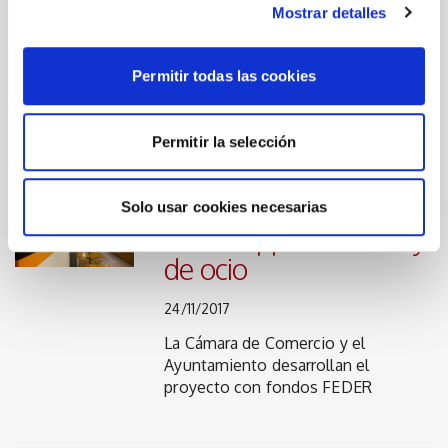
01/12/2017
Mostrar detalles
Nuevo portal web, app y estrategia
online para responder a las
Permitir todas las cookies
necesidades de empresas,
autónomos y profesionales
Permitir la selección
Vive Nules con su
Solo usar cookies necesarias
nueva app comercial y
de ocio
24/11/2017
La Cámara de Comercio y el
Ayuntamiento desarrollan el
proyecto con fondos FEDER