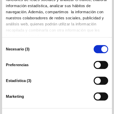
2017
información estadística, analizar sus hábitos de
navegación. Además, compartimos la información con
29/12/2017
nuestros colaboradores de redes sociales, publicidad y
análisis web, quienes podrán utilizar la información
La Cámara de Comercio de Castellón
recopilada y combinarla con otra información que les
ha atendido este año, dentro
haya proporcionado.
Programa Integral de Cualificación y
Empleo (PICE), a un total de 449
Selección
jóvenes .
Necesario (3)
de
consentimiento
Preferencias
La Cámara presenta
su proceso de
Estadística (3)
transformación digital
para conectar mejor
Marketing
con sus públicos