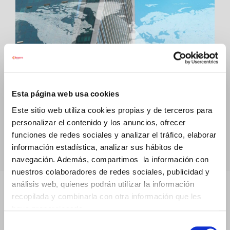
Esta página web usa cookies
Servicio de recobro de
Este sitio web utiliza cookies propias y de terceros para
deudas
personalizar el contenido y los anuncios, ofrecer
funciones de redes sociales y analizar el tráfico, elaborar
información estadística, analizar sus hábitos de
MÁS INFORMACIÓN
navegación. Además, compartimos la información con
nuestros colaboradores de redes sociales, publicidad y
análisis web, quienes podrán utilizar la información
recopilada y combinarla con otra información que les
haya proporcionado.
Selección