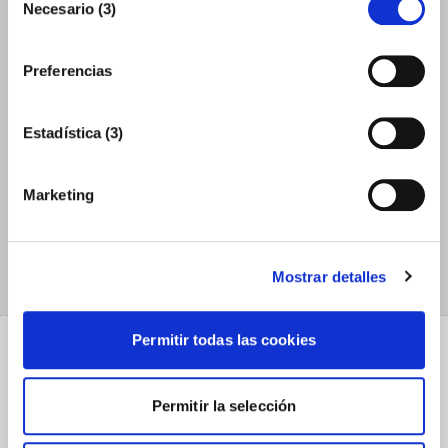
Necesario (3)
de
consentimiento
Preferencias
Estadística (3)
Importadores y
competidores
Marketing
LA INFORMACIÓN DE ADUANAS QUE ESTABAS
BUSCANDO
Mostrar detalles
Permitir todas las cookies
Permitir la selección
Contacta con nosotros