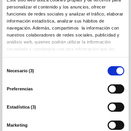
ganadores del
personalizar el contenido y los anuncios, ofrecer
Investor Day de
funciones de redes sociales y analizar el tráfico, elaborar
información estadística, analizar sus hábitos de
Impulsa Startup 2025
navegación. Además, compartimos la información con
nuestros colaboradores de redes sociales, publicidad y
21/11/2025
análisis web, quienes podrán utilizar la información
Diez emprendedores han
recopilada y combinarla con otra información que les
presentado proyectos de alto
haya proporcionado.
impacto en esta segunda fase del
Selección
programa
Necesario (3)
de
consentimiento
Preferencias
Los Premios Cámara
2024 celebran la
Estadística (3)
fortaleza y el talento
del tejido empresarial
Marketing