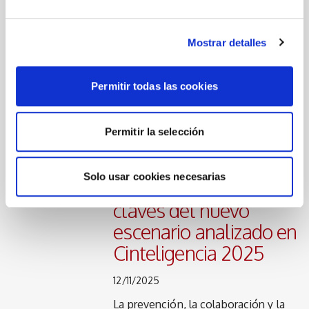
de Castellón
13/11/2025
Mostrar detalles
La edición de este año pone en valor
la resiliencia empresarial en un
contexto global marcado por la
Permitir todas las cookies
incertidumbre
Permitir la selección
Re-globalización y
Solo usar cookies necesarias
seguridad logística,
claves del nuevo
escenario analizado en
Cinteligencia 2025
12/11/2025
La prevención, la colaboración y la