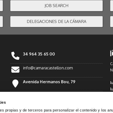
JOB SEARCH
DELEGACIONES DE LA CÁMARA
34 964 35 65 00
C
info@camaracastellon.com
N
Avenida Hermanos Bou, 79
l
l
Facebook
*
ies
Twitter
ies propias y de terceros para personalizar el contenido y los an