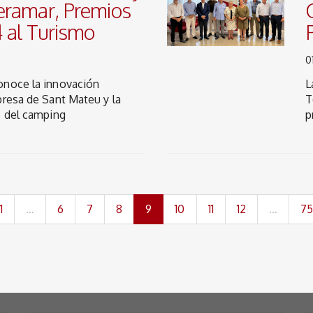
eramar, Premios
 al Turismo
0
onoce la innovación
L
presa de Sant Mateu y la
T
e del camping
p
(current)
1
…
6
7
8
9
10
11
12
…
7