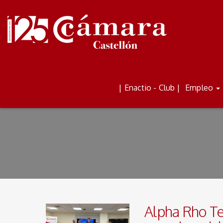
ALQUILER DE AULAS Y
BOLETÍN
| Enactio - Club |
Empleo
ESPACIOS
Alpha Rho Te