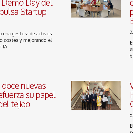
l Demo Day del
ulsa Startup
2
za una gestora de activos
do costes y mejorando el
E
n IA
e
b
 doce nuevas
efuerza su papel
el tejido
0
E
s