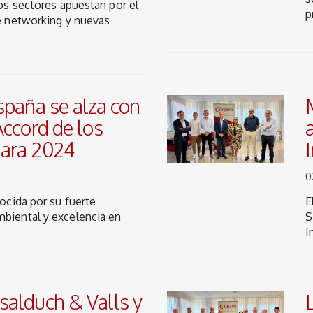
os sectores apuestan por el
p
 networking y nuevas
spaña se alza con
Accord de los
ara 2024
0
ocida por su fuerte
E
iental y excelencia en
S
I
alduch & Valls y