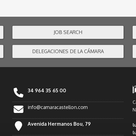
JOB SEARCH
DELEGACIONES DE LA CÁMARA
34 964 35 65 00
C
info@camaracastellon.com
N
Avenida Hermanos Bou, 79
l
l