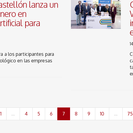
stellón lanza un
nero en
tificial para
1
a a los participantes para
C
nológico en las empresas
c
t
e
(current)
1
…
4
5
6
7
8
9
10
…
75