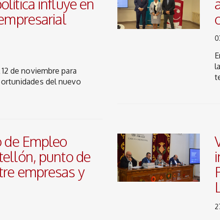
lítica influye en
 empresarial
0
E
l
l 12 de noviembre para
t
portunidades del nuevo
ro de Empleo
tellón, punto de
tre empresas y
2