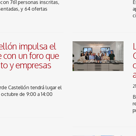
con 761 personas inscritas,
E
entadas, y 64 ofertas
a
c
llón impulsa el
 con un foro que
nto y empresas
2
de Castellón tendrá lugar el
 octubre de 9:00 a 14:00
B
r
p