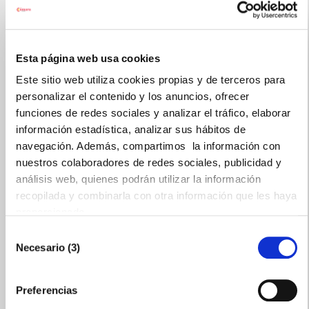
Missatge (Requerit)
Esta página web usa cookies
Este sitio web utiliza cookies propias y de terceros para
personalizar el contenido y los anuncios, ofrecer
funciones de redes sociales y analizar el tráfico, elaborar
información estadística, analizar sus hábitos de
navegación. Además, compartimos la información con
nuestros colaboradores de redes sociales, publicidad y
análisis web, quienes podrán utilizar la información
recopilada y combinarla con otra información que les haya
proporcionado.
Selección
Necesario (3)
de
He llegit i estic d'acord amb
Política de privacitat
consentimiento
Preferencias
ENVIAR