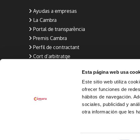
Ayudas a empresas
La Cambra
Portal de transparència
Premis Cambra
Perfil de contractant
Cort d’arbitratge
Aviso Legal
Esta página web usa cook
Política de privacitat
Este sitio web utiliza cook
Qualitat (formació i ocupació)
ofrecer funciones de redes 
Política de Cookies
hábitos de navegación. A
Canal de denuncia
sociales, publicidad y aná
otra información que les 