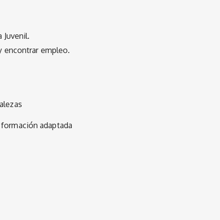
 Juvenil.
 y encontrar empleo.
talezas
y formación adaptada