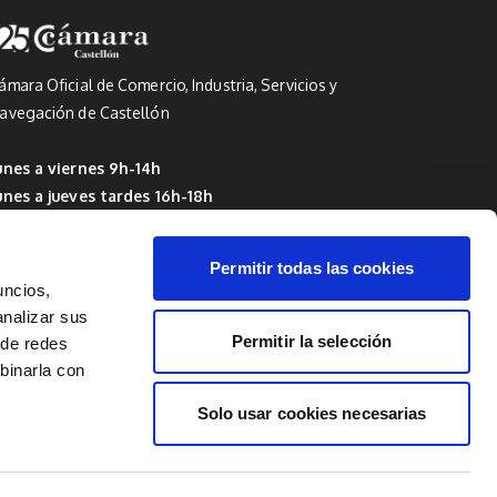
ámara Oficial de Comercio, Industria, Servicios y
avegación de Castellón
unes a viernes 9h-14h
unes a jueves tardes 16h-18h
 Del 1 de julio al 15 de septiembre: de 9h a 14h
Permitir todas las cookies
uncios,
analizar sus
Permitir la selección
 de redes
mbinarla con
Solo usar cookies necesarias