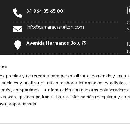
34 964 35 65 00
C
info@camaracastellon.com
N
Avenida Hermanos Bou, 79
l
l
Facebook
*
ies
Twitter
ies propias y de terceros para personalizar el contenido y los an
sociales y analizar el tráfico, elaborar información estadística, 
demás, compartimos la información con nuestros colaboradores
Linkedin
lisis web, quienes podrán utilizar la información recopilada y co
haya proporcionado.
Instagram