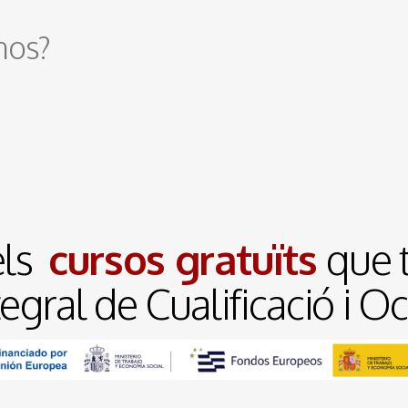
nos?
ls
cursos gratuïts
que t
gral de Cualificació i O