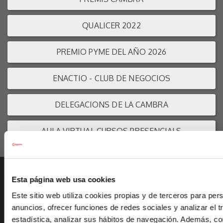
QUALICER 2022
PREMIO PYME DEL AÑO 2026
ENACTIO - CLUB DE NEGOCIOS
DELEGACIONS DE LA CAMBRA
AULA VIRTUAL CURSOS PRESENCIALS
Esta página web usa cookies
Ayudas a empresas
Este sitio web utiliza cookies propias y de terceros para pers
anuncios, ofrecer funciones de redes sociales y analizar el t
La Cambra
estadística, analizar sus hábitos de navegación. Además, c
Portal de transparència