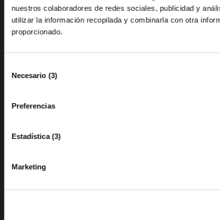
nuestros colaboradores de redes sociales, publicidad y anál
Premis Cambra
utilizar la información recopilada y combinarla con otra info
Perfil de contractant
proporcionado.
Cort d’arbitratge
Aviso Legal
Selección
Política de privacitat
Necesario (3)
de
Qualitat (formació i ocupació)
consentimiento
Política de Cookies
Preferencias
Canal de denuncia
34 964 35 65 00
Estadística (3)
info@camaracastellon.com
Marketing
Avenida Hermanos Bou, 79
Facebook