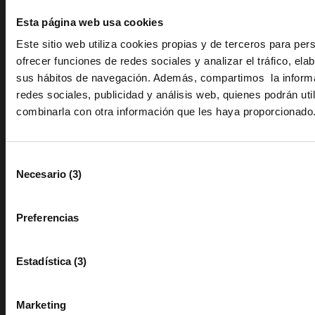
info@camaracastellon.com
Esta página web usa cookies
Este sitio web utiliza cookies propias y de terceros para per
Avenida Hermanos Bou, 79
ofrecer funciones de redes sociales y analizar el tráfico, ela
sus hábitos de navegación. Además, compartimos la inform
redes sociales, publicidad y análisis web, quienes podrán util
Facebook
combinarla con otra información que les haya proporcionado
Twitter
Selección
Linkedin
Necesario (3)
de
consentimiento
Instagram
Preferencias
Estadística (3)
Cámara Oficial de Comercio, Industria, Servicios y Navegación de
Castellón
Marketing