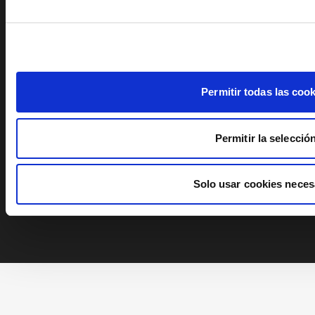
lunes a viernes 9h-14h
lunes a jueves tardes 16h-18h
* Del 1 de julio al 15 de septiembre: de 9h a 14h
Permitir todas las coo
Permitir la selecció
Solo usar cookies neces