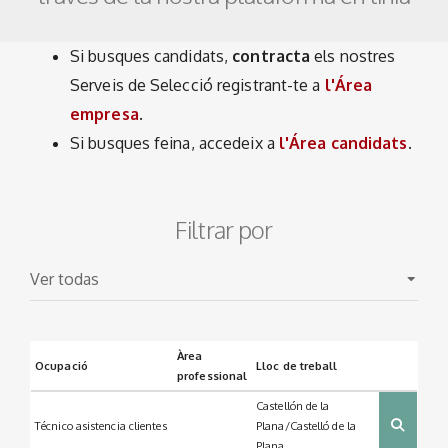
Si busques candidats,
contracta
els nostres
Serveis de Selecció registrant-te a
l'Área
empresa
.
Si busques feina, accedeix a
l'Área candidats
.
Filtrar por
Àrea
Ocupació
Lloc de treball
professional
Castellón de la
Técnico asistencia clientes
Plana/Castelló de la
Plana