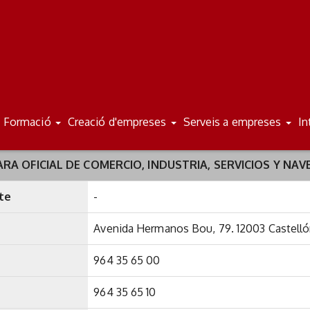
Formació
Creació d'empreses
Serveis a empreses
In
ARA OFICIAL DE COMERCIO, INDUSTRIA, SERVICIOS Y NA
te
-
Avenida Hermanos Bou, 79. 12003 Castell
964 35 65 00
964 35 65 10