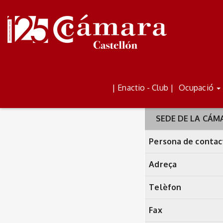
LLOGUER D'AULES
BOLETÍN
| Enactio - Club |
Ocupació
SEDE DE LA CÁM
Persona de contac
Adreça
Telèfon
Fax