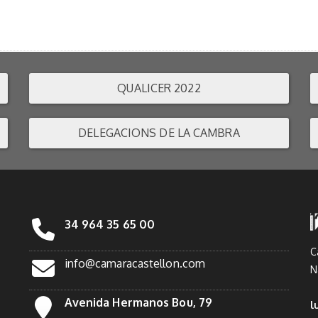
QUALICER 2022
DELEGACIONS DE LA CAMBRA
34 964 35 65 00
C
info@camaracastellon.com
N
Avenida Hermanos Bou, 79
l