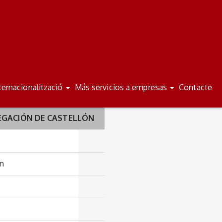
/
/
ES
VA
ternacionalització
Más servicios a empresas
Contacte
VEGACIÓN DE CASTELLÓN
ón