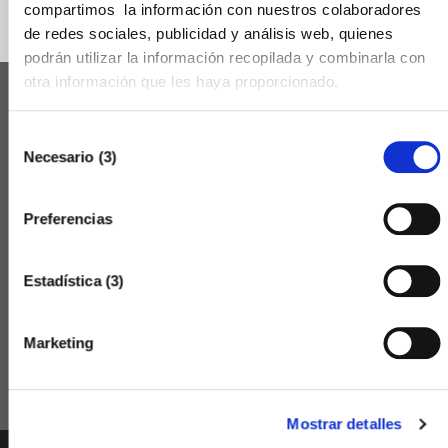
compartimos la información con nuestros colaboradores
de redes sociales, publicidad y análisis web, quienes
podrán utilizar la información recopilada y combinarla con
otra información que les haya proporcionado.
PREMIS CAMBRA
Selección
Necesario (3)
de
QUALICER 2022
consentimiento
PREMIO PYME DEL AÑO 2026
Preferencias
ENACTIO - CLUB DE NEGOCIOS
Estadística (3)
DELEGACIONS DE LA CAMBRA
Marketing
AULA VIRTUAL CURSOS PRESENCIALS
Mostrar detalles