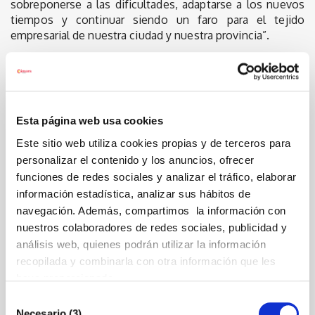
sobreponerse a las dificultades, adaptarse a los nuevos
tiempos y continuar siendo un faro para el tejido
empresarial de nuestra ciudad y nuestra provincia”.
Asimismo, Carrasco ha destacado que “la Cámara ha
contribuido de manera decisiva al crecimiento de
Castellón y a que nuestra tierra sea referente en sectores
estratégicos, industriales y comerciales. Su papel ha sido
Esta página web usa cookies
fundamental para acompañar a empresas, comercios,
industrias y emprendedores, siempre con el objetivo de
Este sitio web utiliza cookies propias y de terceros para
generar oportunidades, impulsar el talento y defender los
personalizar el contenido y los anuncios, ofrecer
intereses de Castellón”.
funciones de redes sociales y analizar el tráfico, elaborar
Durante su intervención, la alcaldesa también ha
información estadística, analizar sus hábitos de
dedicado unas palabras de reconocimiento y
navegación. Además, compartimos la información con
agradecimiento a su presidenta, Mª Dolores Guillamón,
nuestros colaboradores de redes sociales, publicidad y
“por recibir una más que merecida Medalla de Oro de las
análisis web, quienes podrán utilizar la información
Cámaras de Comercio de España, pero sobre todo por su
recopilada y combinarla con otra información que les
pasión, entrega y lucha al frente de una Cámara que es
haya proporcionado.
referente, abierta, plural, profesional y dialogante”.
Selección
Carrasco ha concluido recordando que “Lola Guillamón
Necesario (3)