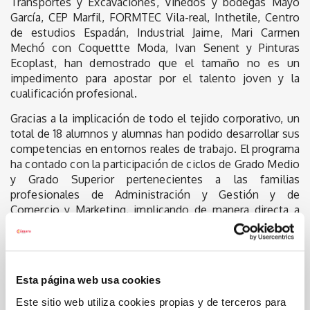
Transportes y Excavaciones, Viñedos y bodegas Mayo
García, CEP Marfil, FORMTEC Vila-real, Inthetile, Centro
de estudios Espadán, Industrial Jaime, Mari Carmen
Mechó con Coquettte Moda, Ivan Senent y Pinturas
Ecoplast, han demostrado que el tamaño no es un
impedimento para apostar por el talento joven y la
cualificación profesional.
Gracias a la implicación de todo el tejido corporativo, un
total de 18 alumnos y alumnas han podido desarrollar sus
competencias en entornos reales de trabajo. El programa
ha contado con la participación de ciclos de Grado Medio
y Grado Superior pertenecientes a las familias
profesionales de Administración y Gestión y de
Comercio y Marketing, implicando de manera directa a
los centros educativos
IES Caminàs de Castellón
e
IES
Botànic Cavanilles de la Vall d’Uixó.
Una jornada de debate y puesta en común
Esta página web usa cookies
Tras una apertura institucional a cargo de directivos de la
Este sitio web utiliza cookies propias y de terceros para
Cámara de Comercio de Castellón, la Conselleria de