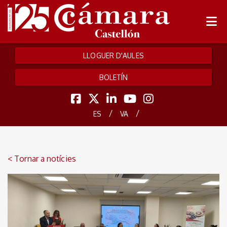
LLOGUER D'AULES
BOLETÍN
/
/
ES
VA
< Tornar a notícies