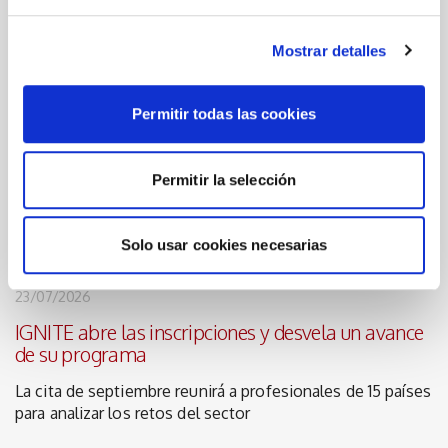
Últimes notícies
Mostrar detalles
03/08/2026
La OEPM estima la solicitud de Cámara Castellón
Permitir todas las cookies
y anula el registro de la marca QUALICER
La resolución acoge los argumentos jurídicos defendidos
Permitir la selección
por la institución, en colaboración con ClarkeModet
Solo usar cookies necesarias
23/07/2026
IGNITE abre las inscripciones y desvela un avance
de su programa
La cita de septiembre reunirá a profesionales de 15 países
para analizar los retos del sector